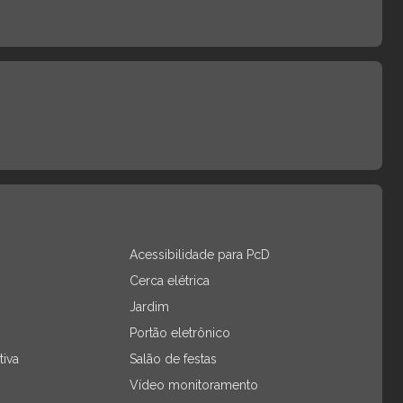
Acessibilidade para PcD
Cerca elétrica
Jardim
Portão eletrônico
tiva
Salão de festas
Vídeo monitoramento