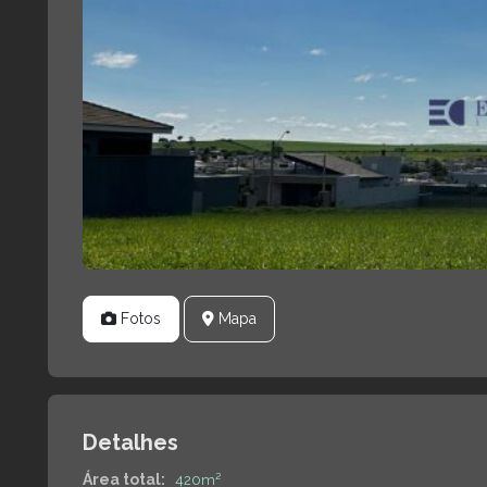
Fotos
Mapa
Detalhes
Área total:
420m²